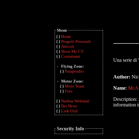
Menù
{ }
Home
{ }
Progetti Personali
{ }
Articoli
{ }
Show My CV
{ }
Contattami
Una serie di 
- Flying Zone:
{ }
Parapendio
Author:
Nico
- Motor Zone:
{ }
Moto Team
Name
:
McAfe
{ }
Foto
Description:
{ }
Narthar Webmail
information 
{ }
Net News
{ }
Link Utili
Security Info