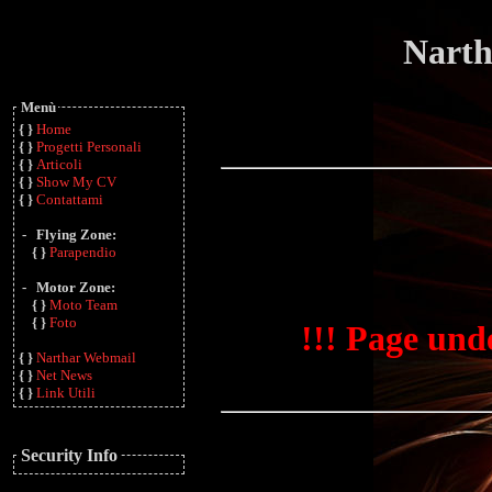
Narth
Menù
{ }
Home
{ }
Progetti Personali
{ }
Articoli
{ }
Show My CV
{ }
Contattami
- Flying Zone:
{ }
Parapendio
- Motor Zone:
{ }
Moto Team
{ }
Foto
!!! Page und
{ }
Narthar Webmail
{ }
Net News
{ }
Link Utili
Security Info